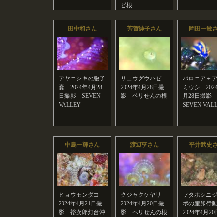
ビ根
田中和さん
芳賀純子さん
岡田一敏
アヤニシキの胞子
リュウグウハゼ
バロニア＋
嚢 2024年4月28
2024年4月28日撮
ミウシ 202
日撮影 SEVEN
影 ペリせんの根
月28日撮
VALLEY
SEVEN VAL
中島一輝さん
渡辺亨さん
平井武史
ヒョウモンダコ
クジャクケヤリ
フタホシニ
2024年4月21日撮
2024年4月20日撮
ポの産卵行
影 裕次郎灯台沖
影 ペリせんの根
2024年4月2