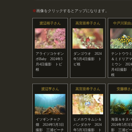
※
画像をクリックするとアップになります。
渡辺裕子さん
高宮亜希子さん
中戸川茉由
アライソコケギン
ダンゴウオ 2024
テントウウ
ポBaby 2024年5
年5月4日撮影 ト
＆ミドリア
月4日撮影 トビ
ビ根
ミウシ 202
根
月4日撮影 
根
渡辺亨さん
高宮亜希子さん
安藤穣さ
イソギンチャク
ヒメホウキムシ＆
海藻＆キヌ
畑 2024年5月3日
パンダホヤ 2024
2024年5月3
撮影 三浦ビーチ
年5月3日撮影 ト
影 三浦ビ