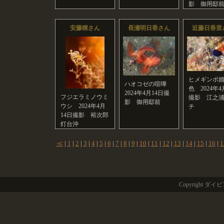
影 御用邸
安藤穣さん
長瀬明日香さん
近藤日香里
ヒメギンポ
ハオコゼの喧嘩
色 2024年4
2024年4月14日撮
フジエラミノウミ
撮影 江之
影 御用邸前
ウシ 2024年4月
チ
14日撮影 裕次郎
灯台沖
≪
|
1
|
2
|
3
|
4
|
5
|
6
|
7
|
8
|
9
|
10
|
11
|
12
|
13
|
14
|
15
|
16
|
1
Copyright ダ